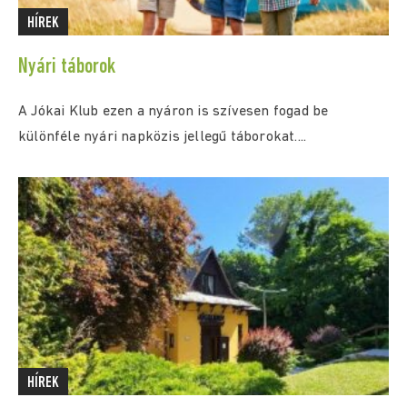
HÍREK
Nyári táborok
A Jókai Klub ezen a nyáron is szívesen fogad be
különféle nyári napközis jellegű táborokat....
HÍREK