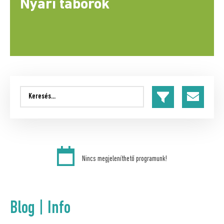
Nyári táborok
út
5.
Nincs megjeleníthető programunk!
Blog | Info