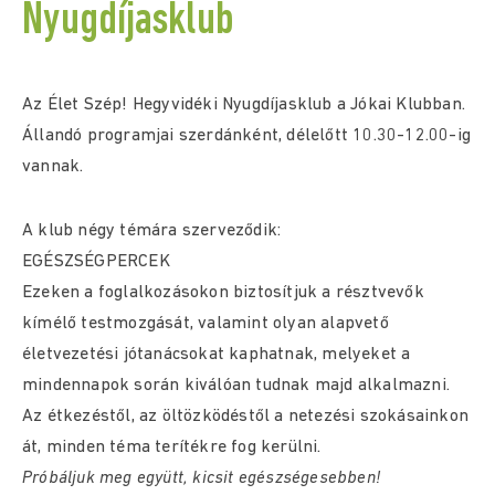
Nyugdíjasklub
Az Élet Szép! Hegyvidéki Nyugdíjasklub a Jókai Klubban.
Állandó programjai szerdánként, délelőtt 10.30-12.00-ig
vannak.
A klub négy témára szerveződik:
EGÉSZSÉGPERCEK
Ezeken a foglalkozásokon biztosítjuk a résztvevők
kímélő testmozgását, valamint olyan alapvető
életvezetési jótanácsokat kaphatnak, melyeket a
mindennapok során kiválóan tudnak majd alkalmazni.
Az étkezéstől, az öltözködéstől a netezési szokásainkon
át, minden téma terítékre fog kerülni.
Próbáljuk meg együtt, kicsit egészségesebben!