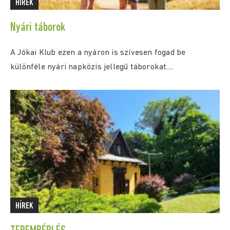
HÍREK
Nyári táborok
A Jókai Klub ezen a nyáron is szívesen fogad be
különféle nyári napközis jellegű táborokat....
HÍREK