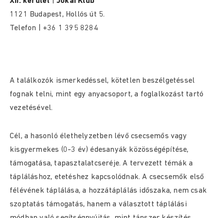
XII. kerület
|
Jókai Klub
1121 Budapest, Hollós út 5.
Telefon | +36 1 395 8284
A találkozók ismerkedéssel, kötetlen beszélgetéssel
fognak telni, mint egy anyacsoport, a foglalkozást tartó
vezetésével.
Cél, a hasonló élethelyzetben lévő csecsemős vagy
kisgyermekes (0-3 év) édesanyák közösségépítése,
támogatása, tapasztalatcseréje. A tervezett témák a
tápláláshoz, etetéshez kapcsolódnak. A csecsemők első
félévének táplálása, a hozzátáplálás időszaka, nem csak
szoptatás támogatás, hanem a választott táplálási