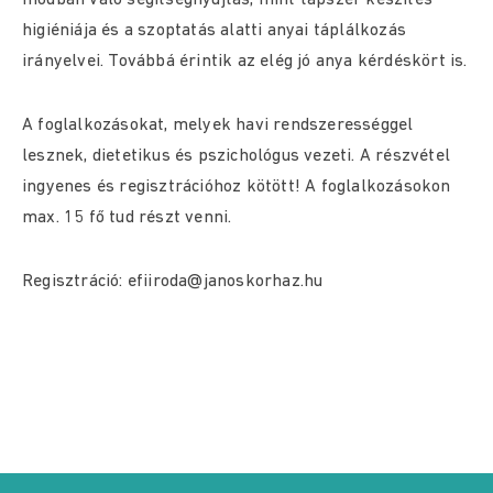
módban való segítségnyújtás, mint tápszer készítés
higiéniája és a szoptatás alatti anyai táplálkozás
irányelvei. Továbbá érintik az elég jó anya kérdéskört is.
A foglalkozásokat, melyek havi rendszerességgel
lesznek, dietetikus és pszichológus vezeti. A részvétel
ingyenes és regisztrációhoz kötött! A foglalkozásokon
max. 15 fő tud részt venni.
Regisztráció: efiiroda@janoskorhaz.hu