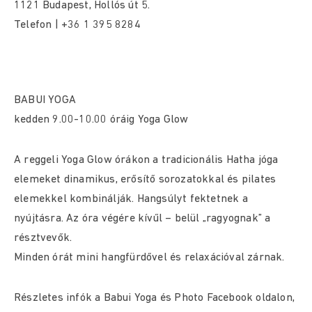
1121 Budapest, Hollós út 5.
Telefon | +36 1 395 8284
BABUI YOGA
kedden 9.00-10.00 óráig Yoga Glow
A reggeli Yoga Glow órákon a tradicionális Hatha jóga
elemeket dinamikus, erősítő sorozatokkal és pilates
elemekkel kombinálják. Hangsúlyt fektetnek a
nyújtásra. Az óra végére kívűl – belül „ragyognak” a
résztvevők.
Minden órát mini hangfürdővel és relaxációval zárnak.
Részletes infók a Babui Yoga és Photo Facebook oldalon,