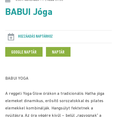
BABUI Jóga
HOZZÁADÁS NAPTÁRHOZ
GOOGLE NAPTÁR
NAPTÁR
BABUI YOGA
A reggeli Yoga Glow órákon a tradicionális Hatha jóga
elemeket dinamikus, erősítő sorozatokkal és pilates
elemekkel kombinálják. Hangsúlyt fektetnek a
nyújtásra. Az óra végére kívűl – belül „ragyognak” a