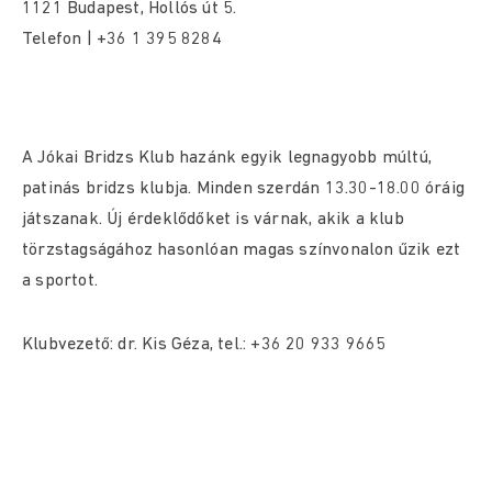
1121 Budapest, Hollós út 5.
Telefon | +36 1 395 8284
A Jókai Bridzs Klub hazánk egyik legnagyobb múltú,
patinás bridzs klubja. Minden szerdán 13.30-18.00 óráig
játszanak. Új érdeklődőket is várnak, akik a klub
törzstagságához hasonlóan magas színvonalon űzik ezt
a sportot.
Klubvezető: dr. Kis Géza, tel.: +36 20 933 9665