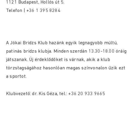
1121 Budapest, Hollós út 5.
Telefon | +36 1 395 8284
A Jókai Bridzs Klub hazánk egyik legnagyobb múltú,
patinás bridzs klubja. Minden szerdán 13.30-18.00 óráig
játszanak. Új érdeklődőket is várnak, akik a klub
törzstagságához hasonlóan magas színvonalon űzik ezt
a sportot.
Klubvezető: dr. Kis Géza, tel.: +36 20 933 9665