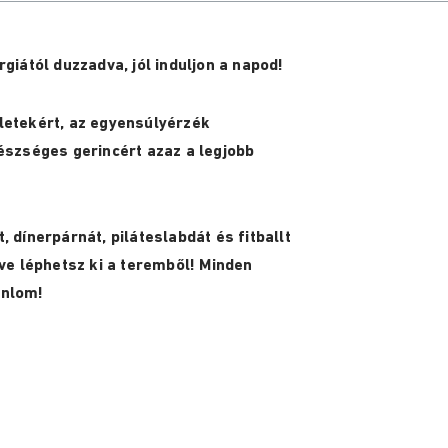
giától duzzadva, jól induljon a napod!
letek
é
rt, az egyensúlyérzék
é
szs
é
ges gerinc
é
rt azaz a legjobb
 dínerpárnát, piláteslabdát és fitballt
tve léphetsz ki a teremből! Minden
ánlom!