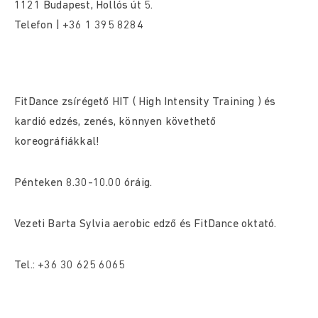
1121 Budapest, Hollós út 5.
Telefon | +36 1 395 8284
FitDance zsírégető HIT ( High Intensity Training ) és
kardió edzés, zenés, könnyen követhető
koreográfiákkal!
Pénteken 8.30-10.00 óráig.
Vezeti Barta Sylvia aerobic edző és FitDance oktató.
Tel.: +36 30 625 6065