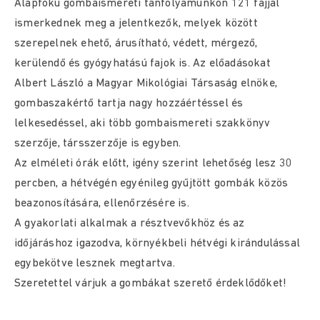
Alapfokú gombaismereti tanfolyamunkon 121 fajjal
ismerkednek meg a jelentkezők, melyek között
szerepelnek ehető, árusítható, védett, mérgező,
kerülendő és gyógyhatású fajok is. Az előadásokat
Albert László a Magyar Mikológiai Társaság elnöke,
gombaszakértő tartja nagy hozzáértéssel és
lelkesedéssel, aki több gombaismereti szakkönyv
szerzője, társszerzője is egyben.
Az elméleti órák előtt, igény szerint lehetőség lesz 30
percben, a hétvégén egyénileg gyűjtött gombák közös
beazonosítására, ellenőrzésére is.
A gyakorlati alkalmak a résztvevőkhöz és az
időjáráshoz igazodva, környékbeli hétvégi kirándulással
egybekötve lesznek megtartva.
Szeretettel várjuk a gombákat szerető érdeklődőket!