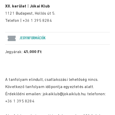
XII. kerület
|
Jókai Klub
1121 Budapest, Hollós út 5.
Telefon | +36 1 395 8284
JEGYINFORMÁCIÓK
Jegyárak:
45.000 Ft
A tanfolyam elindult, csatlakozási lehetőség nincs.
Következő tanfolyam időpontja egyeztetés alatt.
Érdeklődni emailen: jokaiklub@jokaiklub.hu; telefonon:
+36 1 395 8284