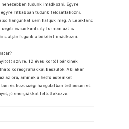
yre nehezebben tudunk imádkozni. Egyre
egyre ritkábban tudunk felcsatlakozni.
belső hangunkat sem halljuk meg. A Lélektánc
segíti és serkenti, ily formán azt is
tánc útján fogunk a békéért imádkozni.
határ?
itott szívre. 12 éves kortól bárkinek
lható koreográfiákkal készülök. Aki akar
 ez az óra, aminek a hétfő estéinket
örben és közösségi hangulatban telhessen el.
nyel, jó energiákkal feltöltekezve.