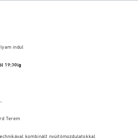
lyam indul
l 19:30ig
.
ard Terem
stechnikával kombinált nyújtómozdulatokkal