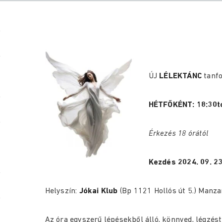
ÚJ
LÉLEKTÁNC
tanfo
HÉTFŐKÉNT: 18:30tó
Érkezés 18 órától
Kezdés 2024. 09. 23
Helyszín:
Jókai Klub
(Bp 1121 Hollós út 5.) Manz
Az óra egyszerű lépésekből álló, könnyed, légzé