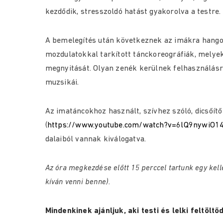
kezdődik, stresszoldó hatást gyakorolva a testre.
A bemelegítés után következnek az imákra hangol
mozdulatokkal tarkított tánckoreográfiák, melyek 
megnyitását. Olyan zenék kerülnek felhasználásr
muzsikái.
Az imatáncokhoz használt, szívhez szóló, dicsőít
(
https://www.youtube.com/watch?v=6lQ9nywiO1
dalaiból vannak kiválogatva.
Az óra megkezdése előtt 15 perccel tartunk egy kell
kíván venni benne).
Mindenkinek ajánljuk, aki testi és lelki feltöltő