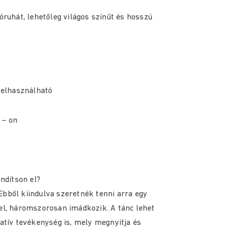
óruhát, lehetőleg világos színűt és hosszú
 felhasználható
– on
indítson el?
Ebből kiindulva szeretnék tenni arra egy
kel, háromszorosan imádkozik. A tánc lehet
tatív tevékenység is, mely megnyitja és