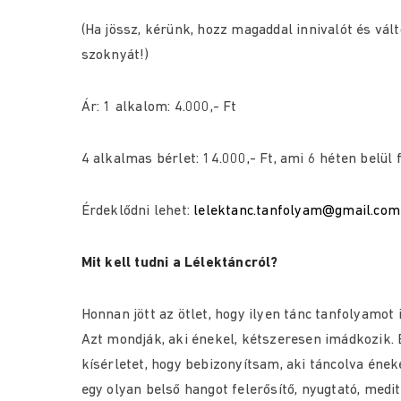
(Ha jössz, kérünk, hozz magaddal innivalót és vált
szoknyát!)
Ár: 1 alkalom: 4.000,- Ft
4 alkalmas bérlet: 14.000,- Ft, ami 6 héten belül
Érdeklődni lehet:
lelektanc.tanfolyam@gmail.com
Mit kell tudni a Lélektáncról?
Honnan jött az ötlet, hogy ilyen tánc tanfolyamot 
Azt mondják, aki énekel, kétszeresen imádkozik. 
kísérletet, hogy bebizonyítsam, aki táncolva éne
egy olyan belső hangot felerősítő, nyugtató, medi