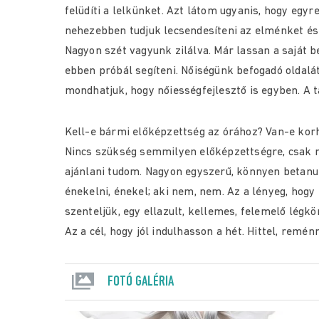
felüdíti a lelkünket. Azt látom ugyanis, hogy eg
nehezebben tudjuk lecsendesíteni az elménket és 
Nagyon szét vagyunk zilálva. Már lassan a saját 
ebben próbál segíteni. Nőiségünk befogadó oldalát 
mondhatjuk, hogy nőiességfejlesztő is egyben. A 
Kell-e bármi előképzettség az órához? Van-e kor
Nincs szükség semmilyen előképzettségre, csak ny
ajánlani tudom. Nagyon egyszerű, könnyen betanu
énekelni, énekel; aki nem, nem. Az a lényeg, hogy
szenteljük, egy ellazult, kellemes, felemelő légk
Az a cél, hogy jól indulhasson a hét. Hittel, remén
FOTÓ GALÉRIA