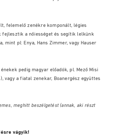
t, felemelő zenékre komponált, légies
fejlesztik a nőiességet és segítik lelkünk
a, mint pl: Enya, Hans Zimmer, vagy Hauser
ő énekek pedig magyar előadók, pl. Mező Misi
4
), vagy a fiatal zenekar, Boanergész együttes
emes, meghitt beszélgetést (annak, aki részt
désre vágyik!