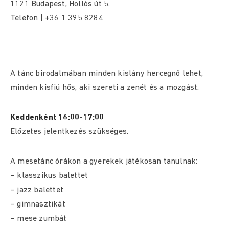
1121 Budapest, Hollós út 5.
Telefon | +36 1 395 8284
A tánc birodalmában minden kislány hercegnő lehet,
minden kisfiú hős, aki szereti a zenét és a mozgást.
Keddenként 16:00-17:00
Előzetes jelentkezés szükséges.
A mesetánc órákon a gyerekek játékosan tanulnak:
– klasszikus balettet
– jazz balettet
– gimnasztikát
– mese zumbát