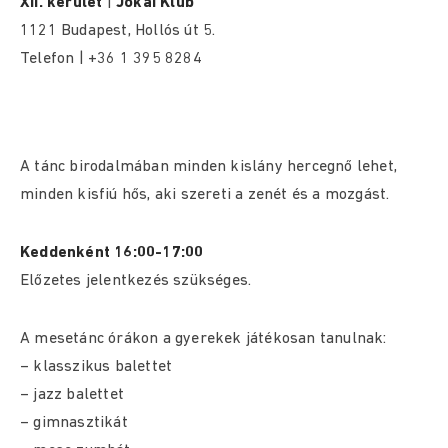
XII. kerület
|
Jókai Klub
1121 Budapest, Hollós út 5.
Telefon | +36 1 395 8284
A tánc birodalmában minden kislány hercegnő lehet,
minden kisfiú hős, aki szereti a zenét és a mozgást.
Keddenként 16:00-17:00
Előzetes jelentkezés szükséges.
A mesetánc órákon a gyerekek játékosan tanulnak:
– klasszikus balettet
– jazz balettet
– gimnasztikát