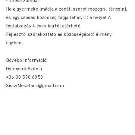
– mese zumbát
Ha a gyermeke imádja a zenét, szeret mozogni, táncolni,
és egy csodás közösség tagja lehet, itt a helye! A
foglalkozás 4 éves kortól elérhető.
Fejlesztő, szórakoztató és közösségépítő élmény
egyben.
Bővebb információ:
Gyönyörű Szilvia
+36 30 590 6850
SissyMesetanc@gmail.com