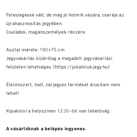
Feleslegessé vált, de még jó holmik vására, cseréje az
újrahasznosítás jegyében.
Családok, magánszemélyek részére.
Asztal mérete: 180×75 cm
Jegyvásárlás kizárólag a megadott jegyvásárlási
felületen lehetséges. (https://jokaiklub.jegy.hu)
Élelmiszert, italt, zárjegyes terméket árusítani nem
lehet!
Kipakolni a helyszínen 12:30-tól van lehetőség.
A vásárlóknak a belépés ingyenes.