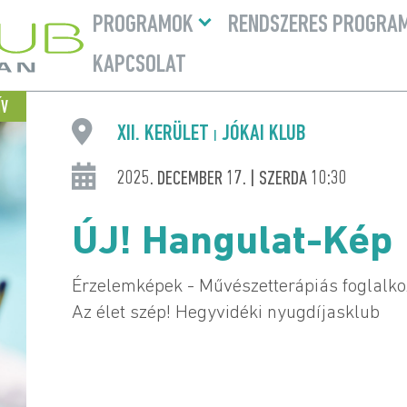
Menü
PROGRAMOK
RENDSZERES PROGRA
lenyitása
KAPCSOLAT
ÍV
XII. KERÜLET
JÓKAI KLUB
|
2025. DECEMBER 17. | SZERDA 10:30
ÚJ! Hangulat-Kép
Érzelemképek - Művészetterápiás foglalko
Az élet szép! Hegyvidéki nyugdíjasklub