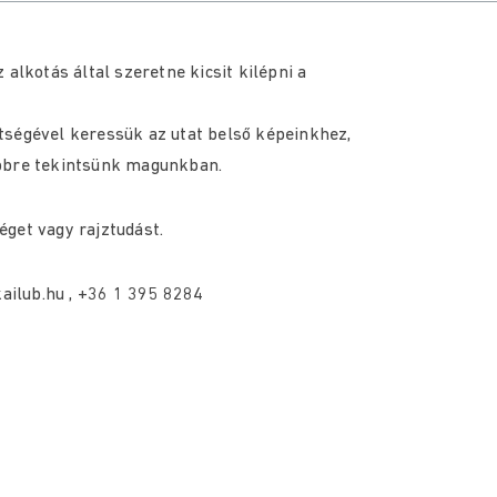
alkotás által szeretne kicsit kilépni a
tségével keressük az utat belső képeinkhez,
ebbre tekintsünk magunkban.
get vagy rajztudást.
kailub.hu , +36 1 395 8284