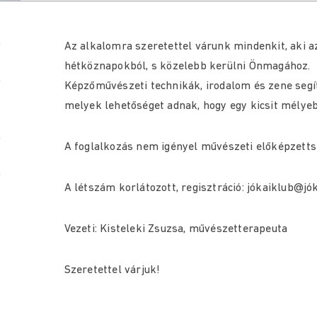
Az alkalomra szeretettel várunk mindenkit, aki az 
hétköznapokból, s közelebb kerülni Önmagához.
Képzőművészeti technikák, irodalom és zene segí
melyek lehetőséget adnak, hogy egy kicsit mély
A foglalkozás nem igényel művészeti előképzettsé
A létszám korlátozott, regisztráció: jókaiklub@jó
Vezeti: Kisteleki Zsuzsa, művészetterapeuta
Szeretettel várjuk!