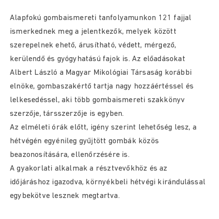
Alapfokú gombaismereti tanfolyamunkon 121 fajjal
ismerkednek meg a jelentkezők, melyek között
szerepelnek ehető, árusítható, védett, mérgező,
kerülendő és gyógyhatású fajok is. Az előadásokat
Albert László a Magyar Mikológiai Társaság korábbi
elnöke, gombaszakértő tartja nagy hozzáértéssel és
lelkesedéssel, aki több gombaismereti szakkönyv
szerzője, társszerzője is egyben.
Az elméleti órák előtt, igény szerint lehetőség lesz, a
hétvégén egyénileg gyűjtött gombák közös
beazonosítására, ellenőrzésére is.
A gyakorlati alkalmak a résztvevőkhöz és az
időjáráshoz igazodva, környékbeli hétvégi kirándulással
egybekötve lesznek megtartva.