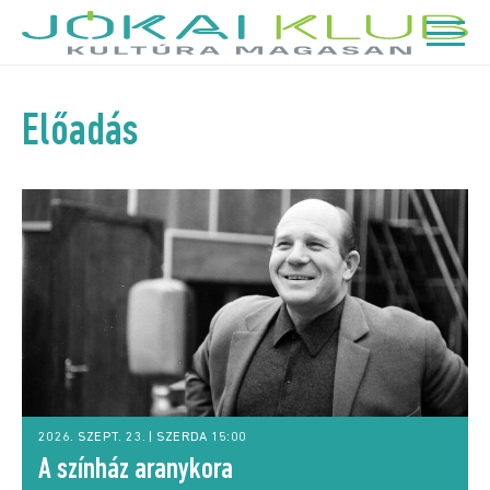
Előadás
2026. SZEPT. 23. | SZERDA 15:00
A színház aranykora