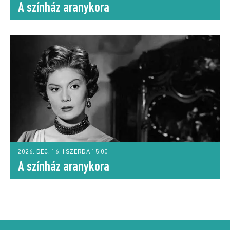
A színház aranykora
2026. DEC. 16. | SZERDA 15:00
A színház aranykora