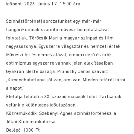
Időpont: 2026. június 17., 15.00 óra
Színháztörténeti sorozatunkat egy már-már
hungarikumnak számító művész bemutatásával
folytatjuk. Törőcsik Mari a magyar színpad és film
nagyasszonya. Egyszerre világsztár és nemzeti érték.
Művészi hit és nemes alázat, emberi derű és örök
optimizmus egyszerre vannak jelen alakításaiban.
Gyakran idézte barátja, Pilinszky János szavait:
„Kimondhatatlanul jól van, ami van. Minden tetőről látni
a napot.”
Életútja felöleli a XX. század második felét. Tartsanak
velünk e különleges időutazáson.
Közreműködik: Szebényi Ágnes színháztörténész, a
Jókai Klub munkatársa.
Belépő: 1000 Ft