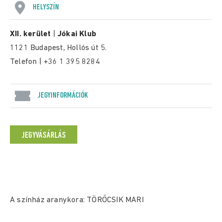
HELYSZÍN
XII. kerület
|
Jókai Klub
1121 Budapest, Hollós út 5.
Telefon | +36 1 395 8284
JEGYINFORMÁCIÓK
JEGYVÁSÁRLÁS
A színház aranykora: TÖRŐCSIK MARI