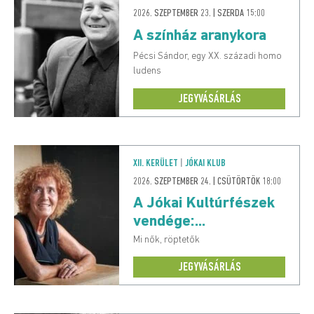
2026. SZEPTEMBER 23. | SZERDA 15:00
A színház aranykora
Pécsi Sándor, egy XX. századi homo
ludens
JEGYVÁSÁRLÁS
XII. KERÜLET
|
JÓKAI KLUB
2026. SZEPTEMBER 24. | CSÜTÖRTÖK 18:00
A Jókai Kultúrfészek
vendége:...
Mi nők, röptetők
JEGYVÁSÁRLÁS