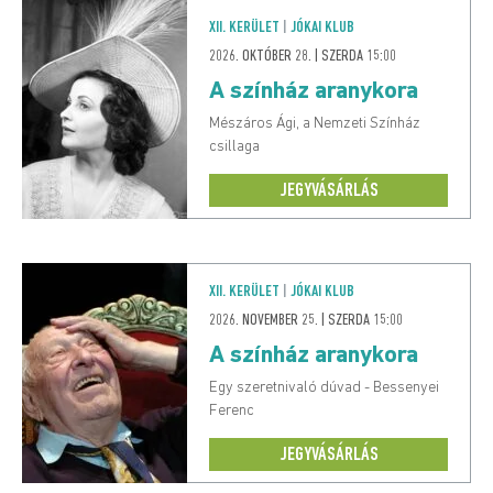
XII. KERÜLET
|
JÓKAI KLUB
2026. OKTÓBER 28. | SZERDA 15:00
A színház aranykora
Mészáros Ági, a Nemzeti Színház
csillaga
JEGYVÁSÁRLÁS
XII. KERÜLET
|
JÓKAI KLUB
2026. NOVEMBER 25. | SZERDA 15:00
A színház aranykora
Egy szeretnivaló dúvad - Bessenyei
Ferenc
JEGYVÁSÁRLÁS