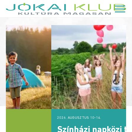
Jókai
Klub
|
1121
Budapest,
Hollós
2026. AUGUSZTUS 10-14.
Színházi napközi tábor Elek