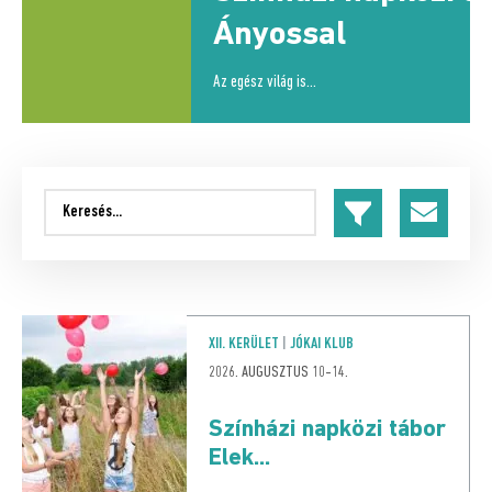
út
Ányossal
5.
Az egész világ is...
XII. KERÜLET
|
JÓKAI KLUB
2026. AUGUSZTUS 10-14.
Színházi napközi tábor
Elek...