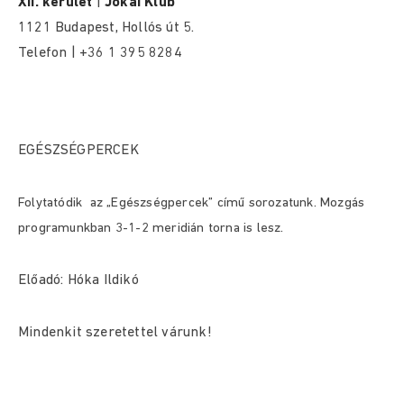
XII. kerület
|
Jókai Klub
1121 Budapest, Hollós út 5.
Telefon | +36 1 395 8284
EGÉSZSÉGPERCEK
Folytatódik az „Egészségpercek” című sorozatunk. Mozgás
programunkban 3-1-2 meridián torna is lesz.
Előadó: Hóka Ildikó
Mindenkit szeretettel várunk!