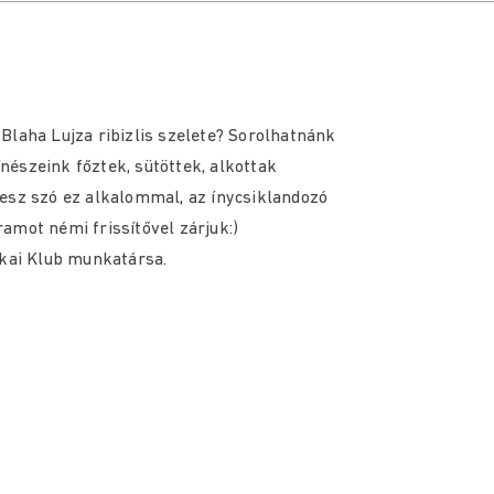
Blaha Lujza ribizlis szelete? Sorolhatnánk
észeink főztek, sütöttek, alkottak
esz szó ez alkalommal, az ínycsiklandozó
amot némi frissítővel zárjuk:)
ókai Klub munkatársa.