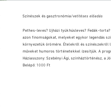
Színészek és gasztronómia/
vetítéses előadás
Pethes-leves? Ujházi tyúkhúsleves? Fedák-torta? 
azon finomságokat, melyeket egykor legendás szín
környezetük örömére. Ételekről és színészekről l
műveket humoros történetekkel ízesítjük. A progr
Háziasszony: Szebényi Ági, színháztörténész, a J
Belépő: 1000 Ft